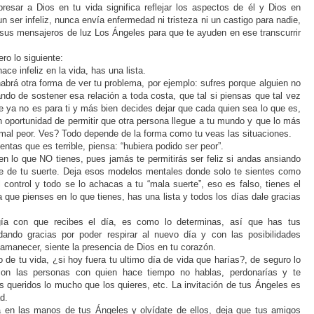
xpresar a Dios en tu vida significa reflejar los aspectos de él y Dios en
 ser infeliz, nunca envía enfermedad ni tristeza ni un castigo para nadie,
a sus mensajeros de luz Los Ángeles para que te ayuden en ese transcurrir
ro lo siguiente:
ce infeliz en la vida, has una lista.
abrá otra forma de ver tu problema, por ejemplo: sufres porque alguien no
ndo de sostener esa relación a toda costa, que tal si piensas que tal vez
 ya no es para ti y más bien decides dejar que cada quien sea lo que es,
an oportunidad de permitir que otra persona llegue a tu mundo y que lo más
mal peor. Ves? Todo depende de la forma como tu veas las situaciones.
ntas que es terrible, piensa: “hubiera podido ser peor”.
en lo que NO tienes, pues jamás te permitirás ser feliz si andas ansiando
e de tu suerte. Deja esos modelos mentales donde solo te sientes como
l control y todo se lo achacas a tu “mala suerte”, eso es falso, tienes el
a que pienses en lo que tienes, has una lista y todos los días dale gracias
a con que recibes el día, es como lo determinas, así que has tus
ando gracias por poder respirar al nuevo día y con las posibilidades
 amanecer, siente la presencia de Dios en tu corazón.
o de tu vida, ¿si hoy fuera tu ultimo día de vida que harías?, de seguro lo
con las personas con quien hace tiempo no hablas, perdonarías y te
es queridos lo mucho que los quieres, etc. La invitación de tus Ángeles es
d.
 en las manos de tus Ángeles y olvídate de ellos, deja que tus amigos