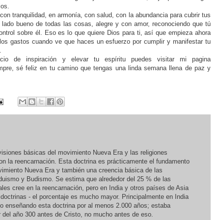
los.
 con tranquilidad, en armonía, con salud, con la abundancia para cubrir tus
l lado bueno de todas las cosas, alegre y con amor, reconociendo que tú
ontrol sobre él. Eso es lo que quiere Dios para ti, así que empieza ahora
 los gastos cuando ve que haces un esfuerzo por cumplir y manifestar tu
.
o de inspiración y elevar tu espíritu puedes visitar mi pagina
pre, sé feliz en tu camino que tengas una linda semana llena de paz y
siones básicas del movimiento Nueva Era y las religiones
on la reencarnación. Esta doctrina es prácticamente el fundamento
imiento Nueva Era y también una creencia básica de las
induismo y Budismo. Se estima que alrededor del 25 % de las
les cree en la reencarnación, pero en India y otros países de Asia
 doctrinas - el porcentaje es mucho mayor. Principalmente en India
do enseñando esta doctrina por al menos 2.000 años; estaba
 del año 300 antes de Cristo, no mucho antes de eso.