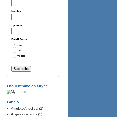
Nombre
Apellido
Email Format
html
text
mobile
Encuentrame en Skype
Labels
Amuleto Angelical
(1)
Angeles del agua
(1)