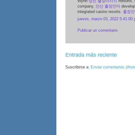
Wynn
당진 출장마사지
Resorts,
company,
안산 출장안마
develop
integrated casino resorts.
출장안
jueves, marzo 03, 2022 5:41:00 
Publicar un comentario
Entrada más reciente
Suscribirse a:
Enviar comentarios (Ato