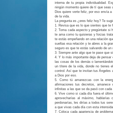
interna de tu propia individualidad. E
ningún momento quiere de tí que seas un
Dios quiere verte feliz, por eso envía 
de la vida.
La pregunta es ¿eres feliz hoy? Te sugie
1. Revisa que es lo que sientes que te ha
2. Toma cada aspecto y pregúntate si h
te ama como tu quisieras y forzas trata
te estás empeñando en una relación que
sueltas esa relación y te abres a la gr
seguro es que te estás salvando de un 
3. Siempre ante algo que te pase que sie
4. Y lo más importante deja de pensar 
las cosas de los demás o lamentándot
un títere de la vida, donde no tienes e
control. Así que te invitan tus Ángeles 
a Dios por eso.
5. Como tú amanezcas con la energí
afirmaciones tus decretos, amanece d
infinitas a las que se da pasó con cada
6. Vive como si cada día fuera el últim
aprovecharías al máximo, hablarías 
perdonarías, les dirías a todos tus ser
a que vivas cada día con esta intensida
7. Coloca cada apariencia de problema