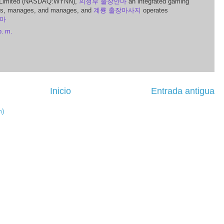
 Limited (NASDAQ:WYNN),
의정부 출장안마
an integrated gaming
s, manages, and manages, and
계룡 출장마사지
operates
마
p. m.
Inicio
Entrada antigua
m)