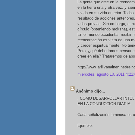
La gente que cree en la reencarn
en la tierra una y otra vez, y 
vivido en su vida anterior. Toda
resultado de acciones anterior
vidas previas. Sin embargo, si no
círculo (obteniendo moksha), est
En el mundo occidental, recibir 
reencarnación es vista de una m
y crecer espiritualmente. No ti
Pero, ¿qué deberíamos pensar co
creer en ella? Trataremos de abo
http://www.jariiivanainen.net/rei
miércoles, agosto 10, 2011 4:22:
Anónimo dijo...
. COMO DESARROLLAR INTEL
EN LA CONDUCCION DIARIA
Cada señalización luminosa es u
Ejemplo: