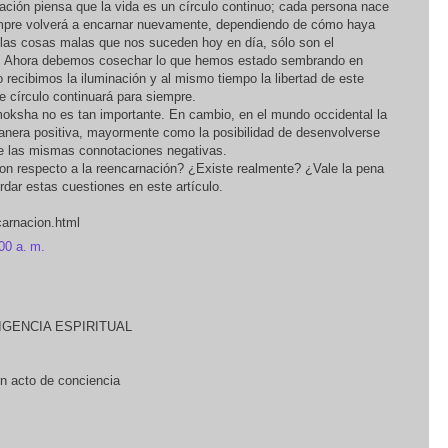
ación piensa que la vida es un círculo continuo; cada persona nace
siempre volverá a encarnar nuevamente, dependiendo de cómo haya
s las cosas malas que nos suceden hoy en día, sólo son el
es. Ahora debemos cosechar lo que hemos estado sembrando en
 recibimos la iluminación y al mismo tiempo la libertad de este
e círculo continuará para siempre.
moksha no es tan importante. En cambio, en el mundo occidental la
anera positiva, mayormente como la posibilidad de desenvolverse
ene las mismas connotaciones negativas.
n respecto a la reencarnación? ¿Existe realmente? ¿Vale la pena
rdar estas cuestiones en este artículo.
ncarnacion.html
00 a. m.
IGENCIA ESPIRITUAL
n acto de conciencia