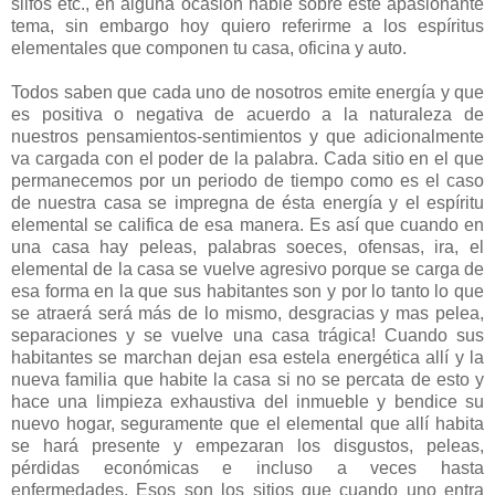
silfos etc., en alguna ocasión hable sobre este apasionante
tema, sin embargo hoy quiero referirme a los espíritus
elementales que componen tu casa, oficina y auto.
Todos saben que cada uno de nosotros emite energía y que
es positiva o negativa de acuerdo a la naturaleza de
nuestros pensamientos-sentimientos y que adicionalmente
va cargada con el poder de la palabra. Cada sitio en el que
permanecemos por un periodo de tiempo como es el caso
de nuestra casa se impregna de ésta energía y el espíritu
elemental se califica de esa manera. Es así que cuando en
una casa hay peleas, palabras soeces, ofensas, ira, el
elemental de la casa se vuelve agresivo porque se carga de
esa forma en la que sus habitantes son y por lo tanto lo que
se atraerá será más de lo mismo, desgracias y mas pelea,
separaciones y se vuelve una casa trágica! Cuando sus
habitantes se marchan dejan esa estela energética allí y la
nueva familia que habite la casa si no se percata de esto y
hace una limpieza exhaustiva del inmueble y bendice su
nuevo hogar, seguramente que el elemental que allí habita
se hará presente y empezaran los disgustos, peleas,
pérdidas económicas e incluso a veces hasta
enfermedades. Esos son los sitios que cuando uno entra