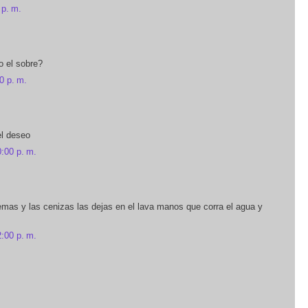
 p. m.
o el sobre?
0 p. m.
el deseo
0:00 p. m.
emas y las cenizas las dejas en el lava manos que corra el agua y
2:00 p. m.