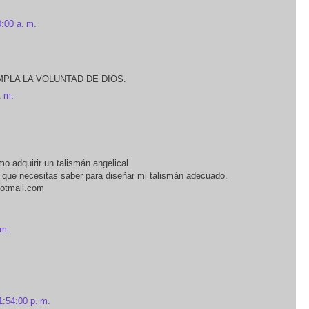
:00 a. m.
PLA LA VOLUNTAD DE DIOS.
. m.
o adquirir un talismán angelical.
s que necesitas saber para diseñar mi talismán adecuado.
hotmail.com
 m.
1:54:00 p. m.