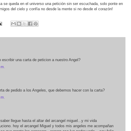
a se queda en el universo una petición sin ser escuchada, solo ponte en
migos del cielo y confía no desde la mente si no desde el corazón!
escribir una carta de peticion a nuestro Angel?
 m.
ta de pedido a los Angeles, que debemos hacer con la carta?
 m.
saber llegue hasta el altar del arcangel miguel...y mi vida
uciono. hoy el arcangel Miguel y todos mis angeles me acompañan