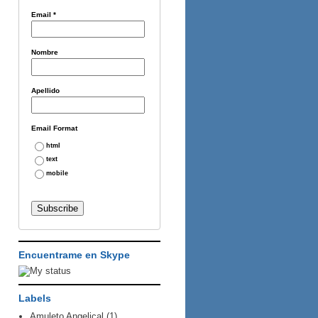
Email
*
Nombre
Apellido
Email Format
html
text
mobile
Encuentrame en Skype
Labels
Amuleto Angelical
(1)