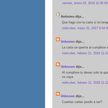
viernes, enero 03, 2014 11:05:00
Anónimo dijo...
Que hago con la carta si no teng
miércoles, mayo 31, 2017 6:54:0
Unknown
dijo...
La carta se quema al cumplirse 
miércoles, febrero 21, 2018 11:1
Unknown
dijo...
Al cumplirse tu deseo solo la qu
se vaya
miércoles, febrero 21, 2018 11:1
Unknown
dijo...
Cuantas cartas puedo a ser?