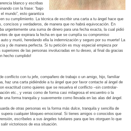
erencia blanco y escribas
inando con la frase: “bajo
 el mundo”, esto garantiza
en su cumplimiento. La técnica de escribir una carta a tu ángel hace que
, concisos y verdaderos, de manera que no habrá equivocación. En
ba urgentemente una suma de dinero para una fecha exacta, la cual pidió
ntes de que expirara la fecha en que se cumplía su compromiso
 auto y murió, heredando ella la indemnización y seguro por su muerte! La
racia y de manera perfecta. Si tu petición es muy especial empieza por
es superiores de las personas involucradas en tu deseo, al final da gracias
un hecho cumplido!
 conflicto con tu jefe, compañero de trabajo o un amigo, hijo, familiar
, haz una carta pidiéndole a tu ángel que por favor contacte al ángel de
on exactitud como quieres que se resuelva el conflicto –sin controlar-
uación etc., y veras como de forma casi milagrosa el encuentro o la
de una forma tranquila y suavemente como llevada en las alas del ángel.
guarda de otras personas es la forma más dulce, tranquila y sencilla de
e supera cualquier bloqueo emocional. Si tienes amigos o conocidos que
rensión, escríbeles a sus ángeles tutelares para que les otorguen lo que
alir victoriosos de esa situación.