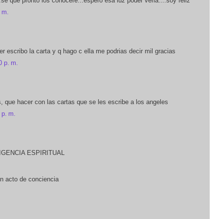
..se que pronto los conocere...espero esa luz poder verla....soy feliz
. m.
r escribo la carta y q hago c ella me podrias decir mil gracias
0 p. m.
 que hacer con las cartas que se les escribe a los angeles
 p. m.
IGENCIA ESPIRITUAL
n acto de conciencia