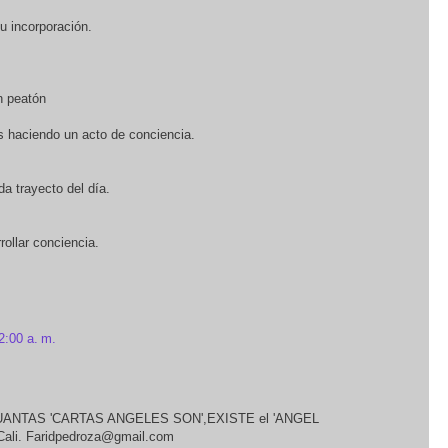
u incorporación.
n peatón
s haciendo un acto de conciencia.
da trayecto del día.
rollar conciencia.
2:00 a. m.
UANTAS 'CARTAS ANGELES SON',EXISTE el 'ANGEL
Cali. Faridpedroza@gmail.com