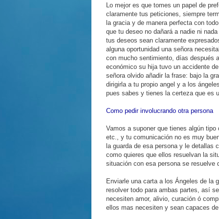
Lo mejor es que tomes un papel de pref
claramente tus peticiones, siempre term
la gracia y de manera perfecta con todo
que tu deseo no dañará a nadie ni nada 
tus deseos sean claramente expresados
alguna oportunidad una señora necesita
con mucho sentimiento, días después a
económico su hija tuvo un accidente de
señora olvido añadir la frase: bajo la g
dirigirla a tu propio angel y a los ángel
pues sabes y tienes la certeza que es 
Como pedir involucrando otra persona
Vamos a suponer que tienes algún tipo de
etc., y tu comunicación no es muy buena
la guarda de esa persona y le detallas c
como quieres que ellos resuelvan la sit
situación con esa persona se resuelve 
Enviarle una carta a los Ángeles de la 
resolver todo para ambas partes, así s
necesiten amor, alivio, curación ó comp
ellos mas necesiten y sean capaces de s