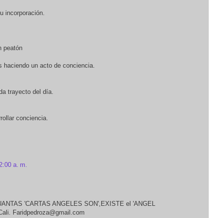
u incorporación.
n peatón
s haciendo un acto de conciencia.
da trayecto del día.
rollar conciencia.
2:00 a. m.
UANTAS 'CARTAS ANGELES SON',EXISTE el 'ANGEL
Cali. Faridpedroza@gmail.com