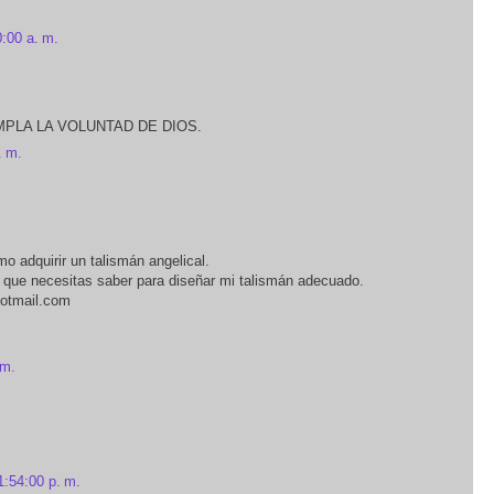
:00 a. m.
PLA LA VOLUNTAD DE DIOS.
. m.
o adquirir un talismán angelical.
s que necesitas saber para diseñar mi talismán adecuado.
hotmail.com
 m.
1:54:00 p. m.