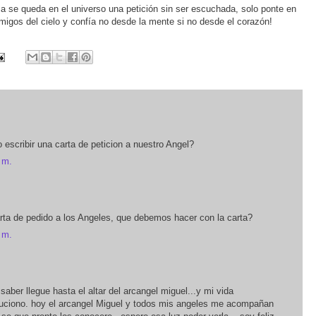
a se queda en el universo una petición sin ser escuchada, solo ponte en
migos del cielo y confía no desde la mente si no desde el corazón!
escribir una carta de peticion a nuestro Angel?
 m.
ta de pedido a los Angeles, que debemos hacer con la carta?
 m.
saber llegue hasta el altar del arcangel miguel...y mi vida
uciono. hoy el arcangel Miguel y todos mis angeles me acompañan