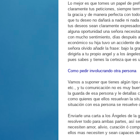
Lo mejor es que tomes un papel de pref
claramente tus peticiones, siempre term
la gracia y de manera perfecta con todo
que tu deseo no dañará a nadie ni nada 
tus deseos sean claramente expresados
alguna oportunidad una señora necesita
con mucho sentimiento, días después a
económico su hija tuvo un accidente de
señora olvido añadir la frase: bajo la g
dirigirla a tu propio angel y a los ángel
pues sabes y tienes la certeza que es 
Como pedir involucrando otra persona
Vamos a suponer que tienes algún tipo de
etc., y tu comunicación no es muy buena
la guarda de esa persona y le detallas c
como quieres que ellos resuelvan la sit
situación con esa persona se resuelve 
Enviarle una carta a los Ángeles de la 
resolver todo para ambas partes, así s
necesiten amor, alivio, curación ó comp
ellos mas necesiten y sean capaces de s