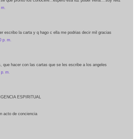
..se que pronto los conocere...espero esa luz poder verla....soy feliz
. m.
r escribo la carta y q hago c ella me podrias decir mil gracias
0 p. m.
 que hacer con las cartas que se les escribe a los angeles
 p. m.
IGENCIA ESPIRITUAL
n acto de conciencia