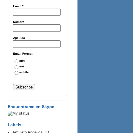
Email
*
Nombre
Apellido
Email Format
html
text
mobile
Encuentrame en Skype
Labels
Amuleto Angelical
(1)