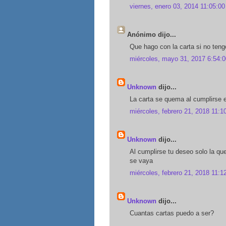
viernes, enero 03, 2014 11:05:00
Anónimo dijo...
Que hago con la carta si no teng
miércoles, mayo 31, 2017 6:54:0
Unknown
dijo...
La carta se quema al cumplirse 
miércoles, febrero 21, 2018 11:1
Unknown
dijo...
Al cumplirse tu deseo solo la qu
se vaya
miércoles, febrero 21, 2018 11:1
Unknown
dijo...
Cuantas cartas puedo a ser?