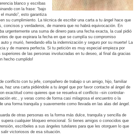
erencia blanco y escribas
inando con la frase: “bajo
 el mundo”, esto garantiza
en su cumplimiento. La técnica de escribir una carta a tu ángel hace que
, concisos y verdaderos, de manera que no habrá equivocación. En
ba urgentemente una suma de dinero para una fecha exacta, la cual pidió
ntes de que expirara la fecha en que se cumplía su compromiso
 auto y murió, heredando ella la indemnización y seguro por su muerte! La
racia y de manera perfecta. Si tu petición es muy especial empieza por
es superiores de las personas involucradas en tu deseo, al final da gracias
un hecho cumplido!
 conflicto con tu jefe, compañero de trabajo o un amigo, hijo, familiar
, haz una carta pidiéndole a tu ángel que por favor contacte al ángel de
on exactitud como quieres que se resuelva el conflicto –sin controlar-
uación etc., y veras como de forma casi milagrosa el encuentro o la
de una forma tranquila y suavemente como llevada en las alas del ángel.
guarda de otras personas es la forma más dulce, tranquila y sencilla de
e supera cualquier bloqueo emocional. Si tienes amigos o conocidos que
rensión, escríbeles a sus ángeles tutelares para que les otorguen lo que
alir victoriosos de esa situación.