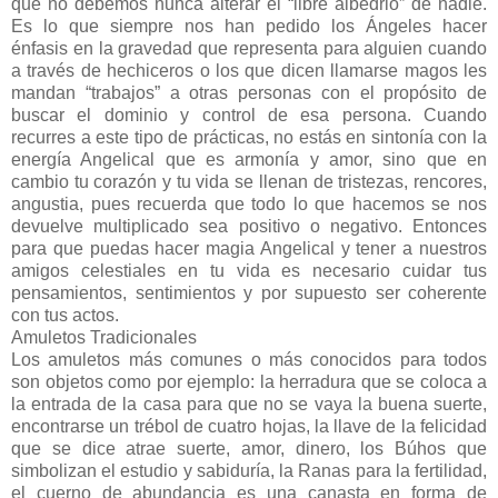
que no debemos nunca alterar el “libre albedrio” de nadie.
Es lo que siempre nos han pedido los Ángeles hacer
énfasis en la gravedad que representa para alguien cuando
a través de hechiceros o los que dicen llamarse magos les
mandan “trabajos” a otras personas con el propósito de
buscar el dominio y control de esa persona. Cuando
recurres a este tipo de prácticas, no estás en sintonía con la
energía Angelical que es armonía y amor, sino que en
cambio tu corazón y tu vida se llenan de tristezas, rencores,
angustia, pues recuerda que todo lo que hacemos se nos
devuelve multiplicado sea positivo o negativo. Entonces
para que puedas hacer magia Angelical y tener a nuestros
amigos celestiales en tu vida es necesario cuidar tus
pensamientos, sentimientos y por supuesto ser coherente
con tus actos.
Amuletos Tradicionales
Los amuletos más comunes o más conocidos para todos
son objetos como por ejemplo: la herradura que se coloca a
la entrada de la casa para que no se vaya la buena suerte,
encontrarse un trébol de cuatro hojas, la llave de la felicidad
que se dice atrae suerte, amor, dinero, los Búhos que
simbolizan el estudio y sabiduría, la Ranas para la fertilidad,
el cuerno de abundancia es una canasta en forma de