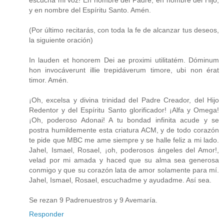
y en nombre del Espíritu Santo. Amén.
(Por último recitarás, con toda la fe de alcanzar tus deseos,
la siguiente oración)
In lauden et honorem Dei ae proximi utilitatém. Dóminum
hon invocáverunt illie trepidáverum timore, ubi non érat
timor. Amén.
¡Oh, excelsa y divina trinidad del Padre Creador, del Hijo
Redentor y del Espíritu Santo glorificador! ¡Alfa y Omega!
¡Oh, poderoso Adonai! A tu bondad infinita acude y se
postra humildemente esta criatura ACM, y de todo corazón
te pide que MBC me ame siempre y se halle feliz a mi lado.
Jahel, Ismael, Rosael, ¡oh, poderosos ángeles del Amor!,
velad por mi amada y haced que su alma sea generosa
conmigo y que su corazón lata de amor solamente para mí.
Jahel, Ismael, Rosael, escuchadme y ayudadme. Así sea.
Se rezan 9 Padrenuestros y 9 Avemaría.
Responder