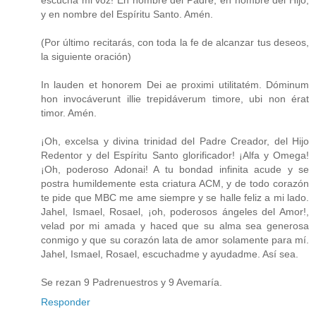
y en nombre del Espíritu Santo. Amén.
(Por último recitarás, con toda la fe de alcanzar tus deseos,
la siguiente oración)
In lauden et honorem Dei ae proximi utilitatém. Dóminum
hon invocáverunt illie trepidáverum timore, ubi non érat
timor. Amén.
¡Oh, excelsa y divina trinidad del Padre Creador, del Hijo
Redentor y del Espíritu Santo glorificador! ¡Alfa y Omega!
¡Oh, poderoso Adonai! A tu bondad infinita acude y se
postra humildemente esta criatura ACM, y de todo corazón
te pide que MBC me ame siempre y se halle feliz a mi lado.
Jahel, Ismael, Rosael, ¡oh, poderosos ángeles del Amor!,
velad por mi amada y haced que su alma sea generosa
conmigo y que su corazón lata de amor solamente para mí.
Jahel, Ismael, Rosael, escuchadme y ayudadme. Así sea.
Se rezan 9 Padrenuestros y 9 Avemaría.
Responder