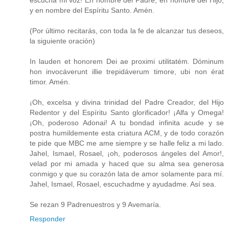
y en nombre del Espíritu Santo. Amén.
(Por último recitarás, con toda la fe de alcanzar tus deseos,
la siguiente oración)
In lauden et honorem Dei ae proximi utilitatém. Dóminum
hon invocáverunt illie trepidáverum timore, ubi non érat
timor. Amén.
¡Oh, excelsa y divina trinidad del Padre Creador, del Hijo
Redentor y del Espíritu Santo glorificador! ¡Alfa y Omega!
¡Oh, poderoso Adonai! A tu bondad infinita acude y se
postra humildemente esta criatura ACM, y de todo corazón
te pide que MBC me ame siempre y se halle feliz a mi lado.
Jahel, Ismael, Rosael, ¡oh, poderosos ángeles del Amor!,
velad por mi amada y haced que su alma sea generosa
conmigo y que su corazón lata de amor solamente para mí.
Jahel, Ismael, Rosael, escuchadme y ayudadme. Así sea.
Se rezan 9 Padrenuestros y 9 Avemaría.
Responder